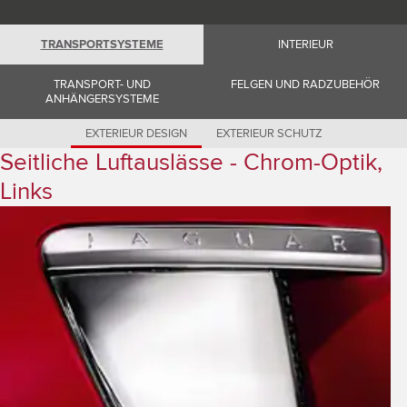
Romania (Romania)
South Africa (English)
Spain (Spanish)
TRANSPORTSYSTEME
INTERIEUR
Switzerland (German)
Switzerland (French)
Switzerland (Italian)
TRANSPORT- UND
FELGEN UND RADZUBEHÖR
United Kingdom (English)
ANHÄNGERSYSTEME
USA (English)
EXTERIEUR DESIGN
EXTERIEUR SCHUTZ
Seitliche Luftauslässe - Chrom-Optik,
Links