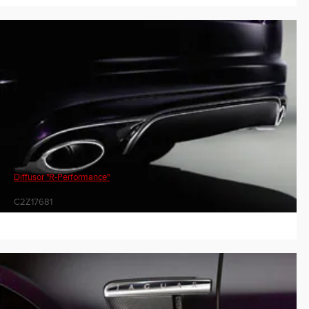
Diffusor "R-Performance"
C2Z17681