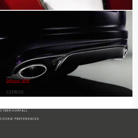
Diffusor "XFR"
C2Z16212
CYBER-VORFALL
COOKIE PREFERENCES