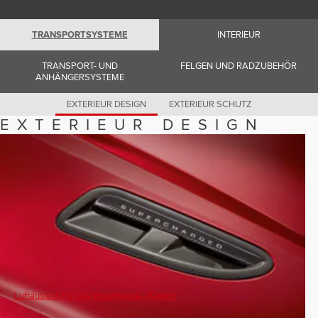
Romania (Romania)
South Africa (English)
Spain (Spanish)
TRANSPORTSYSTEME
INTERIEUR
Switzerland (German)
Switzerland (French)
Switzerland (Italian)
TRANSPORT- UND
FELGEN UND RADZUBEHÖR
United Kingdom (English)
ANHÄNGERSYSTEME
USA (English)
EXTERIEUR DESIGN
EXTERIEUR SCHUTZ
EXTERIEUR DESIGN
Luftauslass Für Die Motorhaube - Karbon