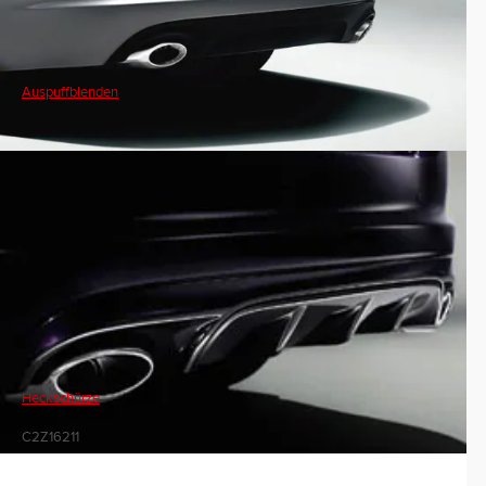
Auspuffblenden
Heckschürze
C2Z16211