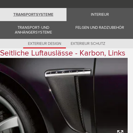
Romania (Romania)
South Africa (English)
Spain (Spanish)
TRANSPORTSYSTEME
INTERIEUR
Switzerland (German)
Switzerland (French)
Switzerland (Italian)
TRANSPORT- UND
FELGEN UND RADZUBEHÖR
United Kingdom (English)
ANHÄNGERSYSTEME
USA (English)
EXTERIEUR DESIGN
EXTERIEUR SCHUTZ
Seitliche Luftauslässe - Karbon, Links