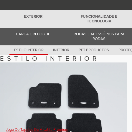
Romania (Romania)
South Africa (English)
Spain (Spanish)
EXTERIOR
FUNCIONALIDADE E
Switzerland (German)
TECNOLOGIA
Switzerland (French)
Switzerland (Italian)
United Kingdom (English)
CARGA E REBOQUE
RODAS E ACESSÓRIOS PARA
USA (English)
RODAS
ESTILO INTERIOR
INTERIOR
PET PRODUCTOS
PROTEÇ
ESTILO INTERIOR
Jogo De Tapetes De Alcatifa Premium