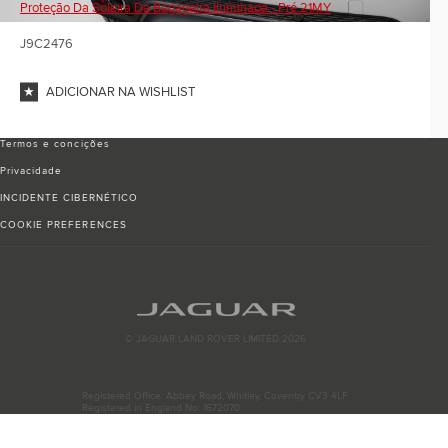
Proteção Da Soleira Da Bagageira Iluminada - Pré 21MY
J9C2476
ADICIONAR NA WISHLIST
Termos e conciҫões
Privacidade
INCIDENTE CIBERNÉTICO
COOKIE PREFERENCES
© JAGUAR LAND ROVER LIMITED 2026
Registered Office: Abbey Road, Whitley, Coventry CV3 4LF
Registered in England No: 1672070