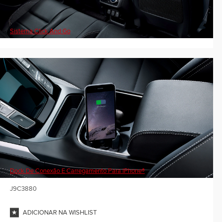
Sistema Click And Go
Dock De Conexão E Carregamento Para IPhone®
J9C3880
ADICIONAR NA WISHLIST