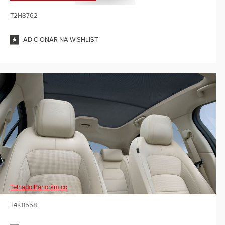
T2H8762
ADICIONAR NA WISHLIST
Telhado Panorâmico
T4K11558