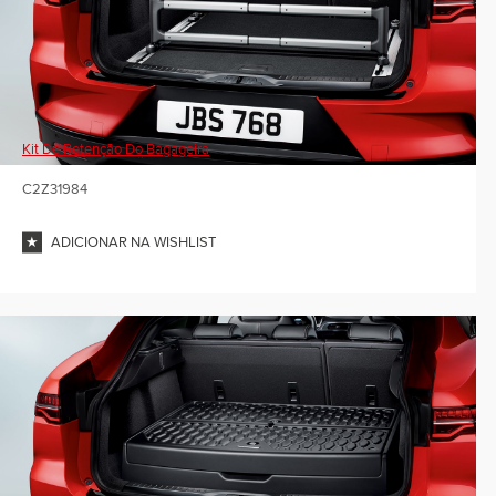
Kit De Retenção Do Bagageira
C2Z31984
ADICIONAR NA WISHLIST