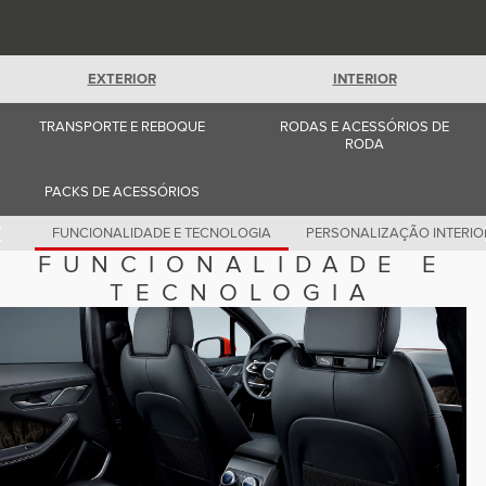
Romania (Romania)
South Africa (English)
Spain (Spanish)
Switzerland (German)
EXTERIOR
INTERIOR
Switzerland (French)
Switzerland (Italian)
United Kingdom (English)
TRANSPORTE E REBOQUE
RODAS E ACESSÓRIOS DE
USA (English)
RODA
PACKS DE ACESSÓRIOS
FUNCIONALIDADE E TECNOLOGIA
PERSONALIZAÇÃO INTERIO
FUNCIONALIDADE E
TECNOLOGIA