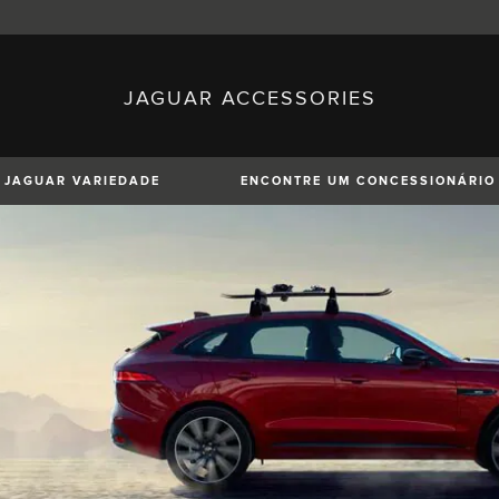
JAGUAR ACCESSORIES
sh)
Austria (German)
ese)
Canada (English)
 (Czech)
France (French)
)
Italy (Italian)
JAGUAR VARIEDADE
ENCONTRE UM CONCESSIONÁRIO
Mexico (Spanish)
uguese)
Romania (Romania)
erman)
Switzerland (French)
XE
XF