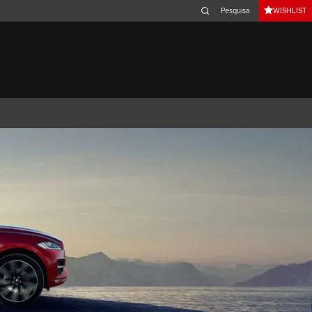
WISHLIST
Belgium (French)
Canada (French)
Germany (German)
Japan (Japanese)
Netherlands (Dutch)
South Africa (English)
Switzerland (Italian)
XJ
F-TYPE
XK