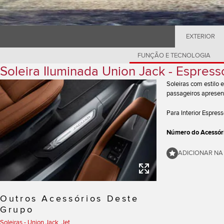
EXTERIOR
FUNÇÃO E TECNOLOGIA
Soleira Iluminada Union Jack - Espress
Soleiras com estilo
passageiros apresen
Para Interior Espres
Número do Acessór
ADICIONAR NA
Outros Acessórios Deste
Grupo
Soleiras - Union Jack, Jet