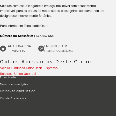
Soleiras com estilo elegante e em aço inoxidável com acabamento
impecável, para as portas do motorista ou passageiros apresentando um
design reconhecivelmente Britânico.
Para Interior em Tonalidade Ostra
Número do Acessório:
T4A5867AMT
ADICIONAR NA
ENCONTRE UM
WISHLIST
CONCESSIONÁRIO
Outros Acessórios Deste Grupo
Soleira Iluminada Union Jack - Espresso
Soleiras - Union Jack, Jet
Privacidade
Termos e conciҫões
INCIDENTE CIBERNÉTICO
Cookie Preference