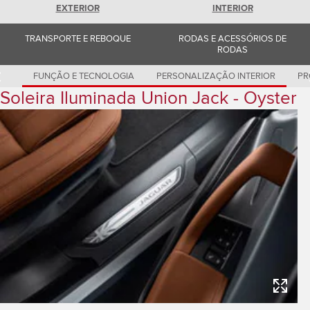
Romania (Romania)
EXTERIOR
INTERIOR
South Africa (English)
Spain (Spanish)
TRANSPORTE E REBOQUE
RODAS E ACESSÓRIOS DE
Switzerland (German)
RODAS
Switzerland (French)
Switzerland (Italian)
United Kingdom (English)
FUNÇÃO E TECNOLOGIA
PERSONALIZAÇÃO INTERIOR
PR
USA (English)
Soleira Iluminada Union Jack - Oyster